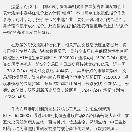
据悉，7月24日，国家医疗保障局副局长在国新办新闻发布会上
表示集采中选将优化价差的计算“锚点”，不再简单地以最低报价作为
参考，同时，对于报价最低的中选企业，要公开说明报价的合理性，
并承诺不低于成本报价。此次集采规则的改变有望推动行业进入“质价
平衡”的高质量发展新阶段。
在政策的积极预期和催化下，相关产品交投活跃度显著提升，资
金已提前悄然布局。Wind数据显示，目前全市场仅有的跟踪恒生创新
药指数的ETF恒生创新药ETF（520500）连续4周（6/30-7/24）实现
资金周度净流入，近3个交易日单日成交额持续突破10亿元，近一周
（7/18-7/24）日均成交额达14.44亿元，具备较好的市场流动性。交
易所数据显示，资金的持续布局推动了恒生创新药ETF（520500）规
模和份额的快速扩容，截至2025年7月24日，分别突破10.05亿元、份
额5.28亿份，双双刷新历史新高，近两月（5/24-7/24）增幅分别为
103%和45%。
作为布局港股创新药龙头的核心工具之一的恒生创新药
ETF（520500）通过QDII机制覆盖港股市场37家创新药龙头企业，前
五大成份股为康方生物、百济神州、信达生物、药明生物、中国生物
制药，均为聚焦行业研发前沿与核心商业化力量。（数据来源：