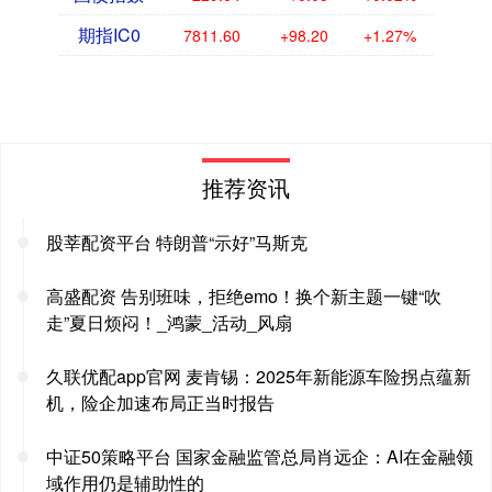
期指IC0
7811.60
+98.20
+1.27%
推荐资讯
股莘配资平台 特朗普“示好”马斯克
高盛配资 告别班味，拒绝emo！换个新主题一键“吹
走”夏日烦闷！_鸿蒙_活动_风扇
久联优配app官网 麦肯锡：2025年新能源车险拐点蕴新
机，险企加速布局正当时报告
中证50策略平台 国家金融监管总局肖远企：AI在金融领
域作用仍是辅助性的