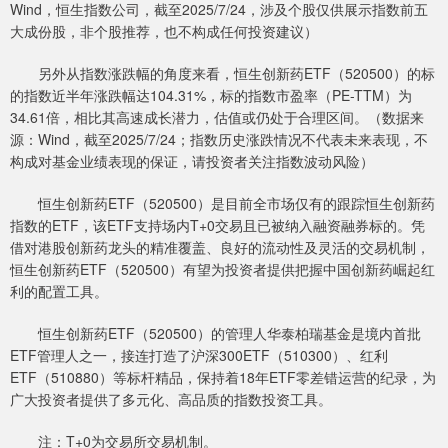
Wind，恒生指数公司，截至2025/7/24，涉及个股仅供展示指数前五
大成份股，非个股推荐，也不构成任何投资建议）
另外从指数涨跌幅的角度来看，恒生创新药ETF（520500）的标
的指数近半年涨跌幅达104.31%，标的指数市盈率（PE-TTM）为
34.61倍，相比其高速成长潜力，估值或仍处于合理区间。（数据来
源：Wind，截至2025/7/24；指数历史涨跌情况不代表未来表现，不
构成对基金业绩表现的保证，请投资者关注指数波动风险）
恒生创新药ETF（520500）是目前全市场仅有的跟踪恒生创新药
指数的ETF，该ETF支持场内T+0交易且已被纳入融资融券标的。凭
借对港股创新药龙头的精准覆盖、良好的流动性及灵活的交易机制，
恒生创新药ETF（520500）有望为投资者提供把握中国创新药崛起红
利的配置工具。
恒生创新药ETF（520500）的管理人华泰柏瑞基金是境内首批
ETF管理人之一，接连打造了沪深300ETF（510300）、红利
ETF（510880）等标杆精品，保持着18年ETF零差错运营的纪录，为
广大投资者提供了多元化、高品质的指数投资工具。
注：T+0为交易所交易机制。