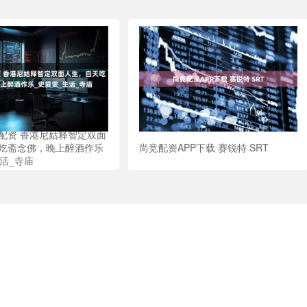
配资 香港尼姑释智定双面
吃斋念佛，晚上醉酒作乐
尚竞配资APP下载 赛锐特 SRT
生活_寺庙