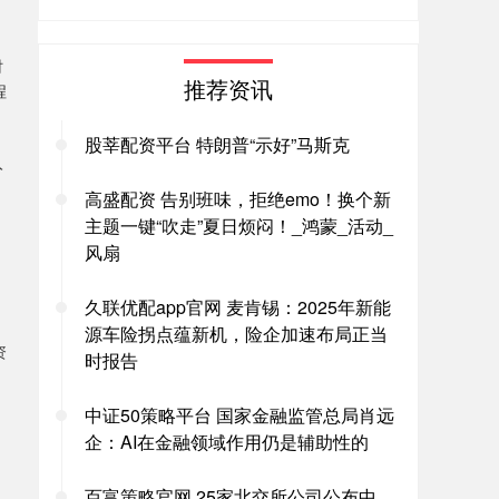
时
推荐资讯
程
股莘配资平台 特朗普“示好”马斯克
入
高盛配资 告别班味，拒绝emo！换个新
主题一键“吹走”夏日烦闷！_鸿蒙_活动_
风扇
久联优配app官网 麦肯锡：2025年新能
源车险拐点蕴新机，险企加速布局正当
资
时报告
，
中证50策略平台 国家金融监管总局肖远
企：AI在金融领域作用仍是辅助性的
力
百富策略官网 25家北交所公司公布中