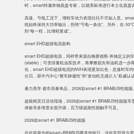
时，smart特邀奔驰底盘专家，以德系标准进行本土化底
高速、亏电工况下，增程车动力表现往往不尽如人意。sma
统始终保持大功率输出，拒绝“亏电一条虫”。另外，在-30
到“每一程，比增程更成”。
smart EHD超级电混架构
smart EHD超级电混，同样带来源自梅赛德斯-奔驰定义
(stable)；可变排量机油泵技术，将摩擦损失和油耗进一步
化，smart EHD超级电混的NVH表现更加出色：怠速时车内噪
分贝，获中汽中心“整车静谧性”和“发动机无感介入”权威认
暴力美学 都市高奢单品，2026款smart #1 BRABUS性能
超级精灵日活动现场，2026款smart #1 BRABUS性
体验等多维度全面升级，百万级超跑性能触手可及。
2026款smart #1 BRABUS性能版
在此前举办的smart×BRABUS赛道放纵日，这款车型