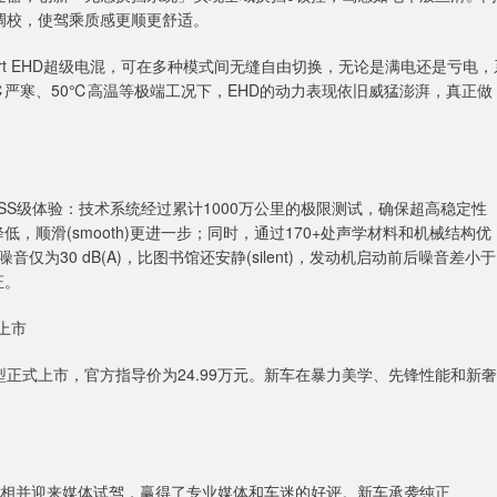
盘调校，使驾乘质感更顺更舒适。
rt EHD超级电混，可在多种模式间无缝自由切换，无论是满电还是亏电，
℃严寒、50℃高温等极端工况下，EHD的动力表现依旧威猛澎湃，真正做
的SSS级体验：技术系统经过累计1000万公里的极限测试，确保超高稳定性
降低，顺滑(smooth)更进一步；同时，通过170+处声学材料和机械结构优
音仅为30 dB(A)，比图书馆还安静(silent)，发动机启动前后噪音差小于
证。
版上市
能版车型正式上市，官方指导价为24.99万元。新车在暴力美学、先锋性能和新奢
首次亮相并迎来媒体试驾，赢得了专业媒体和车迷的好评。新车承袭纯正