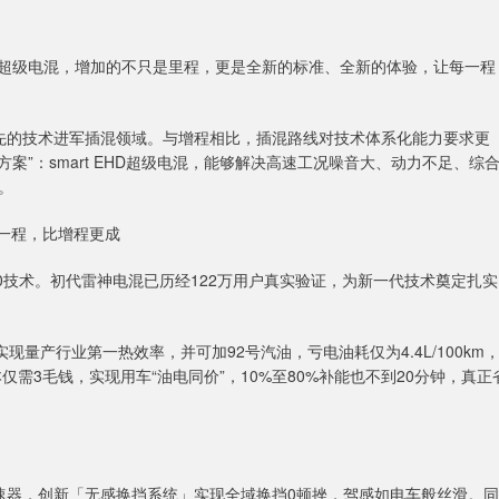
t EHD超级电混，增加的不只是里程，更是全新的标准、全新的体验，让每一程
领先的技术进军插混领域。与增程相比，插混路线对技术体系化能力要求更
方案”：smart EHD超级电混，能够解决高速工况噪音大、动力不足、综
。
每一程，比增程更成
2.0技术。初代雷神电混已历经122万用户真实验证，为新一代技术奠定扎实
电混实现量产行业第一热效率，并可加92号汽油，亏电油耗仅为4.4L/100km
仅需3毛钱，实现用车“油电同价”，10%至80%补能也不到20分钟，真正
专用变速器，创新「无感换挡系统」实现全域换挡0顿挫，驾感如电车般丝滑。同