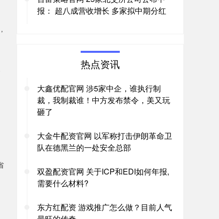
报： 超八成营收增长 多家拟中期分红
，
热点资讯
合
大鑫优配官网 涉5家中企，谁执行制
裁，我制裁谁！中方发布禁令，美又玩
砸了
大金牛配资官网 以军称打击伊朗革命卫
队在德黑兰的一处安全总部
，
省
双盈配资官网 关于ICP和EDI如何年报,
需要什么材料?
东方红配资 游戏推广怎么做？目前人气
最旺的传奇