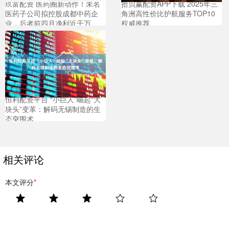
玖富配资 医药圈新动作！未名
拾贝赢配资APP下载 2025年三
医药子公司拟控股成都中药企
角洲高性价比护航服务TOP10
业，后者前四月净利近千万
权威推荐
恒利配资平台 “小巨人”崛起“大
块头”变革：解码无锡制造的生
态突围术
相关评论
本文评分
*