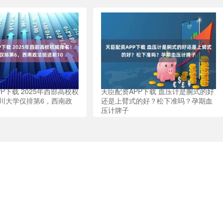
P下载 2025年西部高校权
天臣配资APP下载 血压计是腕式的好
川大学仅排第6，西南政
还是上臂式的好？松下准吗？孕期血
压计牌子