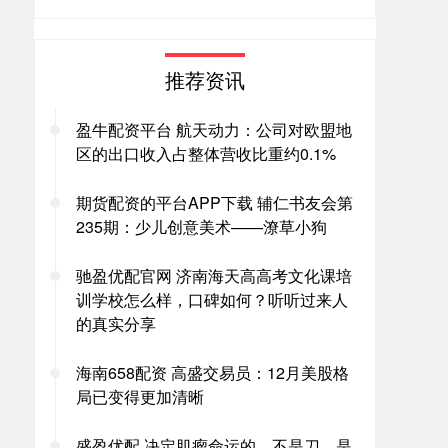
推荐资讯
盈牛配资平台 航天动力：公司对欧盟地
区的出口收入占整体营收比重约0.1%
期货配资的平台APP下载 辅仁书友会第
235期：少儿创意美术——潦草小狗
。
驰盈优配官网 济南海天高高考文化课培
训学校怎么样，口碑如何？听听过来人
的真实分享
海南658配资 高盛交易员：12月美股格
局已变得更加清晰
盛盈优配 决定肌瘤命运的，不是刀，是