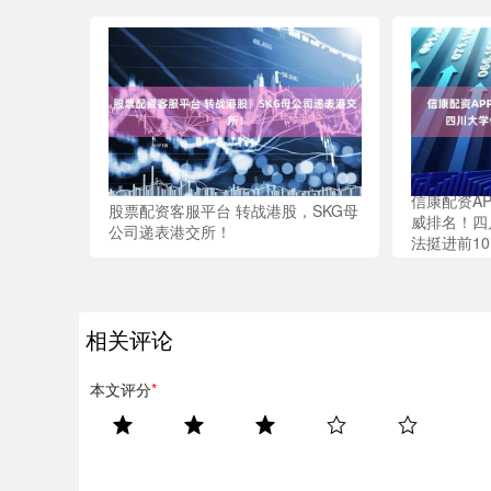
信康配资AP
股票配资客服平台 转战港股，SKG母
威排名！四
公司递表港交所！
法挺进前10
相关评论
本文评分
*