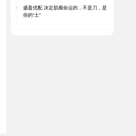
盛盈优配 决定肌瘤命运的，不是刀，是
你的“土”