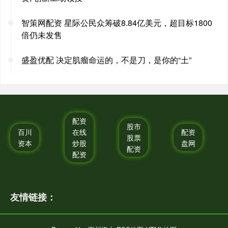
智策网配资 星际公民众筹破8.84亿美元，超目标1800
倍仍未发售
盛盈优配 决定肌瘤命运的，不是刀，是你的“土”
配资
股市
百川
在线
配资
股票
资本
炒股
盘网
配资
配资
友情链接：