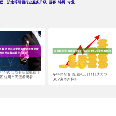
程、驴途等引领行业服务升级_游客_锦绣_专业
PP下载 防范非法金融宣传
多得网配资 奇瑞风云T11打造大型
区 杭州市民逛着玩着
SUV豪华新标杆