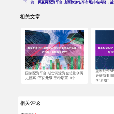
下一篇：
贝赢网配资平台 山西旅游包车市场排名揭晓，益
相关文章
盈禾配资A
国荣配资平台 期货沉淀资金总量创历
走进商业街
史新高 “百亿元级”品种增至19个
学“避坑”
相关评论