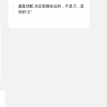
盛盈优配 决定肌瘤命运的，不是刀，是
你的“土”