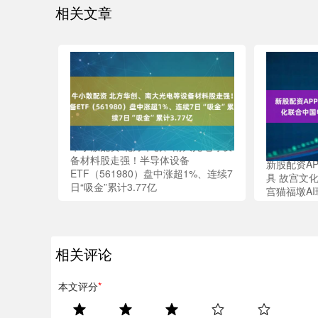
相关文章
牛小散配资 北方华创、南大光电等设
备材料股走强！半导体设备
新股配资AP
ETF（561980）盘中涨超1%、连续7
具 故宫文
日“吸金”累计3.77亿
宫猫福墩AI
相关评论
本文评分
*