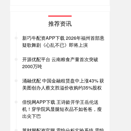
推荐资讯
新巧牛配资APP下载 2026年福州首部悬
疑歌舞剧《心乱不已》即将上演
开源优配平台 云南粮食产量首次突破
2000万吨
涌融优配 中国金融租赁盘中上涨43% 获
美图创办人蔡文胜溢价收购约35%股权
倍悦网APP下载 王诗龄开学王岳伦送
机！穿学院风显腿短衣品不如爸爸，瘦
出尖下巴
莱财网配资官网 震惊分析实验系统 震惊