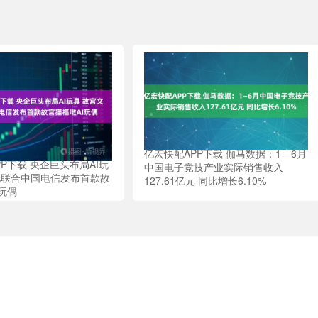
亿宏快配APP下载 伽马数据：1—6月
P下载 央企巨头布局AI玩
中国电子竞技产业实际销售收入
化联合中国电信发布首款故
127.61亿元 同比增长6.10%
玩偶