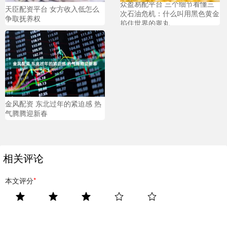
众盈易配平台 三个细节看懂三
天臣配资平台 女方收入低怎么
次石油危机：什么叫用黑色黄金
争取抚养权
掐住世界的睾丸
金风配资 东北过年的紧迫感 热
气腾腾迎新春
相关评论
本文评分
*