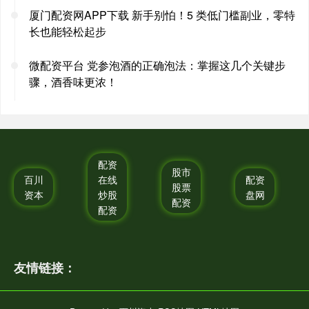
厦门配资网APP下载 新手别怕！5 类低门槛副业，零特
长也能轻松起步
微配资平台 党参泡酒的正确泡法：掌握这几个关键步
骤，酒香味更浓！
配资
股市
百川
在线
配资
股票
资本
炒股
盘网
配资
配资
友情链接：