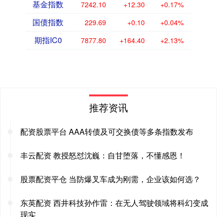
基金指数
7242.10
+12.30
+0.17%
国债指数
229.69
+0.10
+0.04%
期指IC0
7877.80
+164.40
+2.13%
推荐资讯
配资股票平台 AAA转债及可交换债等多条指数发布
丰云配资 教授怒怼沈巍：自甘堕落，不懂感恩！
股票配资平仓 当防爆叉车成为刚需，企业该如何选？
东英配资 西井科技孙作雷：在无人驾驶领域将科幻变成
现实