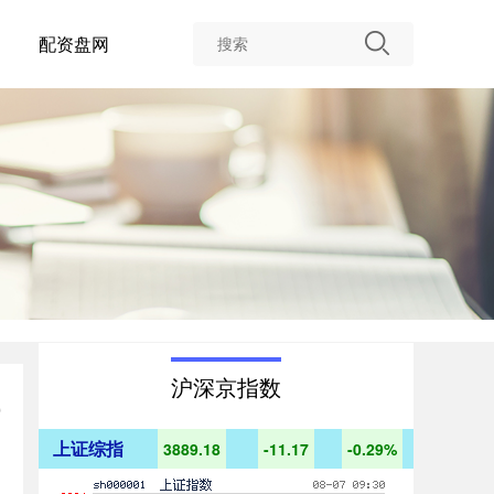
配资盘网
沪深京指数
0
上证综指
3889.18
-11.17
-0.29%