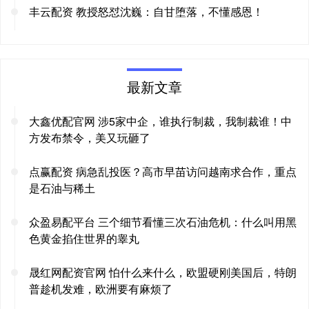
丰云配资 教授怒怼沈巍：自甘堕落，不懂感恩！
最新文章
大鑫优配官网 涉5家中企，谁执行制裁，我制裁谁！中
方发布禁令，美又玩砸了
点赢配资 病急乱投医？高市早苗访问越南求合作，重点
是石油与稀土
众盈易配平台 三个细节看懂三次石油危机：什么叫用黑
色黄金掐住世界的睾丸
晟红网配资官网 怕什么来什么，欧盟硬刚美国后，特朗
普趁机发难，欧洲要有麻烦了