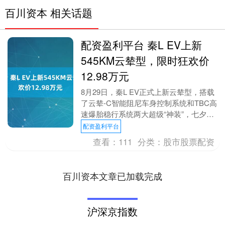
百川资本 相关话题
配资盈利平台 秦L EV上新
545KM云辇型，限时狂欢价
12.98万元
8月29日，秦L EV正式上新云辇型，搭载
了云辇-C智能阻尼车身控制系统和TBC高
速爆胎稳行系统两大超级“神装”，七夕宠
粉价12.98万元，树立起同级产品力天
配资盈利平台
花....
查看：
111
分类：
股市股票配资
百川资本文章已加载完成
沪深京指数